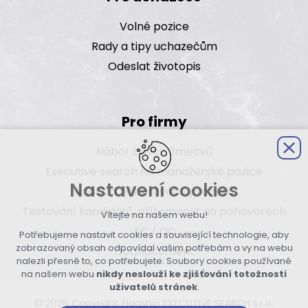
Volné pozice
Rady a tipy uchazečům
Odeslat životopis
Pro firmy
Nábor bílých límečků
Executive search na manažerské pozice
Nastavení cookies
Analýza náborového procesu
Testování kandidátů, přítomnost na pohovorech
Vítejte na našem webu!
AC / DC
Potřebujeme nastavit cookies a související technologie, aby
zobrazovaný obsah odpovídal vašim potřebám a vy na webu
Outplacement
nalezli přesně to, co potřebujete. Soubory cookies používané
na našem webu
nikdy neslouží ke zjišťování totožnosti
uživatelů stránek
.
© 2026 Copyright Flagship EXECUTIVE SEARCH s.r.o.