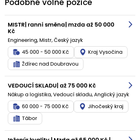
Podobné volné pozice
MISTR| ranní směna| mzda až 50 000
Kč
Engineering, Mistr, Český jazyk
45 000 - 50 000 Kč
Kraj Vysočina
Ždírec nad Doubravou
VEDOUCÍ SKLADU| až 75 000 Kč
Nákup a logistika, Vedoucí skladu, Anglický jazyk
60 000 - 75 000 Kč
Jihočeský kraj
Tábor
Inženýr kvality | Mzda až 65 000 Kč |