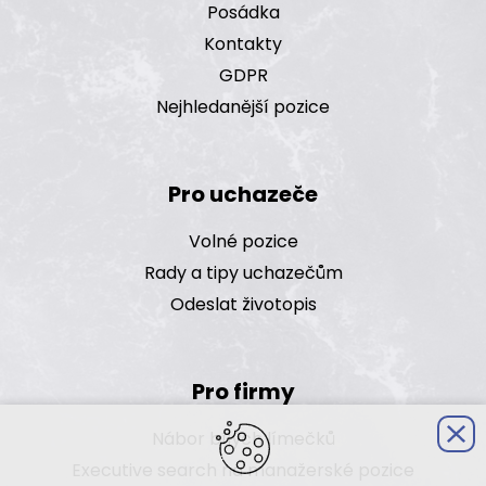
Posádka
Kontakty
GDPR
Nejhledanější pozice
Pro uchazeče
Volné pozice
Rady a tipy uchazečům
Odeslat životopis
Pro firmy
Nábor bílých límečků
Executive search na manažerské pozice