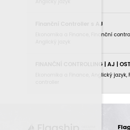
Anglický jazyk
Finanční Controller s AJ
Ekonomika a Finance, Finanční control
Anglický jazyk
FINANČNÍ CONTROLLING | AJ | OS
Ekonomika a Finance, Anglický jazyk, 
controller
Fla