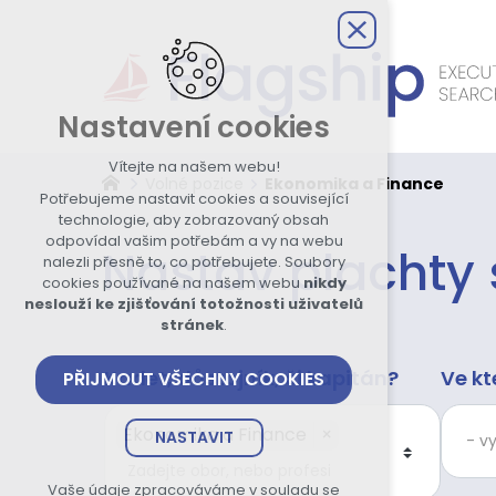
Nastavení cookies
Vítejte na našem webu!
Volné pozice
Ekonomika a Finance
Potřebujeme nastavit cookies a související
technologie, aby zobrazovaný obsah
odpovídal vašim potřebám a vy na webu
Nastav plachty
nalezli přesně to, co potřebujete. Soubory
cookies používané na našem webu
nikdy
neslouží ke zjišťování totožnosti uživatelů
stránek
.
Kadet, důstojník, či kapitán?
Ve kt
PŘIJMOUT VŠECHNY COOKIES
Ekonomika a Finance
×
NASTAVIT
Technická cookies
Vaše údaje zpracováváme v souladu se