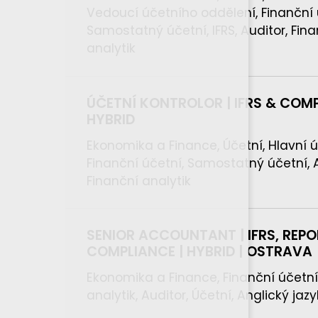
Vedoucí účetního oddělení, Finanční 
Samostatný účetní, IFRS, Auditor, Fin
analytik
ÚČETNÍ KONTROLOR | IFRS & COMP
HYBRID
Ekonomika a Finance, Účetní, Hlavní ú
Finanční účetní, Samostatný účetní, Au
Finanční analytik
SENIOR ACCOUNTANT | IFRS, REPO
COMPLIANCE | HYBRID | OSTRAVA
Ekonomika a Finance, Finanční účetní
analytik, Auditor, Účetní, Anglický jazy