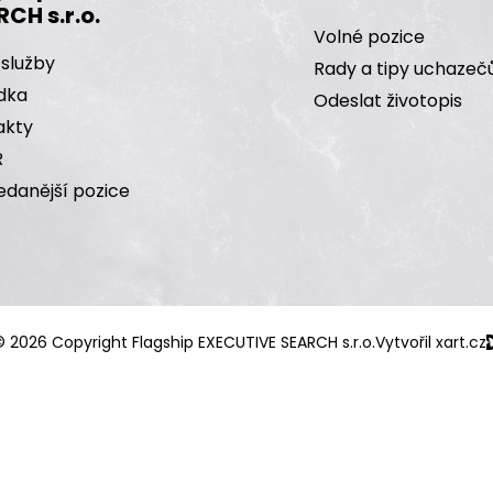
CH s.r.o.
Volné pozice
 služby
Rady a tipy uchaze
dka
Odeslat životopis
akty
R
edanější pozice
 2026 Copyright Flagship EXECUTIVE SEARCH s.r.o.
Vytvořil xart.cz