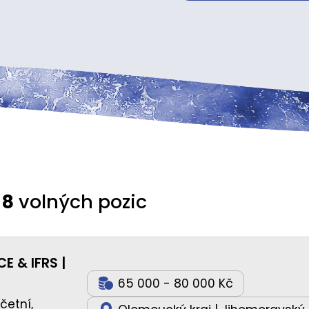
á
8
volných pozic
 & IFRS |
65 000 - 80 000 Kč
četní,