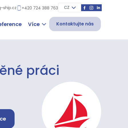
CZ
g-ship.cz
+420 724 388 763
eference
Více
Kontaktujte nás
ěné práci