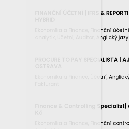
FINANČNÍ ÚČETNÍ | IFRS & REPORTI
HYBRID
Ekonomika a Finance, Finanční účetní
analytik, Účetní, Auditor, Anglický jazy
PROCURE TO PAY SPECIALISTA | AJ
OSTRAVA
Ekonomika a Finance, Účetní, Anglický
Fakturant
Finance & Controlling Specialist|
Kč
Ekonomika a Finance, Finanční control