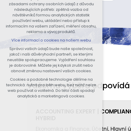
zásadami ochrany osobních údajů z důvodu
nutná pro provozování webu
následujících potřeb: zpětná vazba od
udržení kontextu stránek (session):
návštěvníků formou analytických statistik
případná přihlášení, volby jazyka, apod.
používání webu, ukládání nebo přístup k
informacím na vašem zařízení, měření obsahu,
Volitelná cookies
reklama a vývoj produktů.
analytická pro anonymizované
Více informací o cookies na našem webu
vyhodnocení návštěvnosti
marketingová cookies (Google, Seznam,
Správci vašich údajů bude naše společnost,
Facebook)
jakož i naši důvěryhodní partneři, se kterými
neustále spolupracujeme. Vyjádření souhlasu
Více informací o cookies na našem webu
je dobrovolné. Můžete jej kdykoli zrušit nebo
obnovit změnou nastavení vašich cookies.
PŘIJMOUT VŠECHNY COOKIES
Cookies a podobné technologie dělíme na
Vašemu výběru odpovíd
technická: nutná pro běh webu, bez nichž nelze
ODMÍTNOUT VOLITELNÁ
web používat a volitelná. Do této části spadají
analytická a marketingová cookies.
ACCOUNTING EXPERT | COMPLIANCE
HYBRID
Ekonomika a Finance, Účetní, Hlavní ú