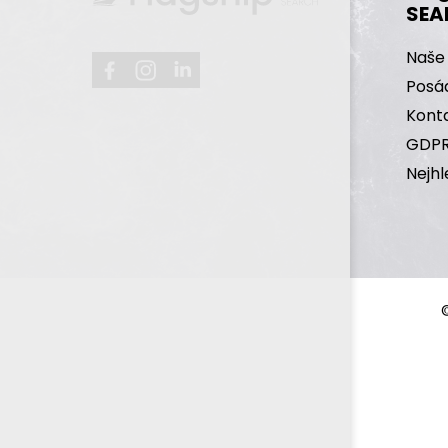
SEAR
Naše
Posá
Kont
GDP
Nejhl
©