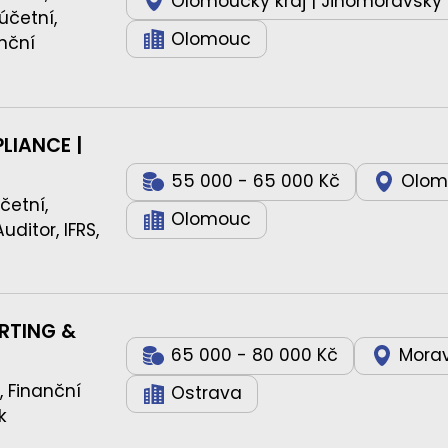
Olomoucký kraj | Jihomoravský kr
účetní,
Olomouc
anční
LIANCE |
55 000 - 65 000 Kč
Olom
četní,
Olomouc
ditor, IFRS,
RTING &
65 000 - 80 000 Kč
Morav
, Finanční
Ostrava
k