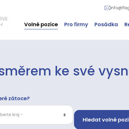
info@fla
Volné pozice
Pro firmy
Posádka
R
 směrem ke své vysn
eré zátoce?