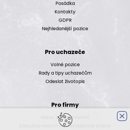
Posádka
Kontakty
GDPR
Nejhledanější pozice
Pro uchazeče
Volné pozice
Rady a tipy uchazečům
Odeslat životopis
Pro firmy
Nábor bílých límečků
Executive search na manažerské pozice