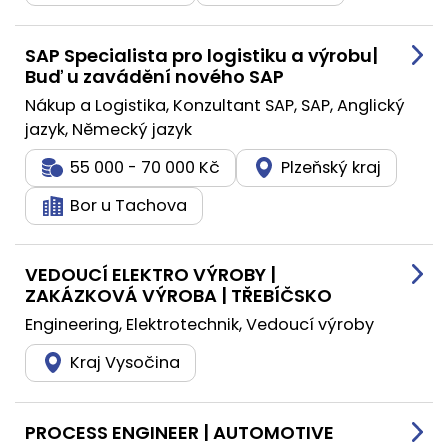
SAP Specialista pro logistiku a výrobu|
Buď u zavádění nového SAP
Nákup a Logistika, Konzultant SAP, SAP, Anglický
jazyk, Německý jazyk
55 000 - 70 000 Kč
Plzeňský kraj
Bor u Tachova
VEDOUCÍ ELEKTRO VÝROBY |
ZAKÁZKOVÁ VÝROBA | TŘEBÍČSKO
Engineering, Elektrotechnik, Vedoucí výroby
Kraj Vysočina
PROCESS ENGINEER | AUTOMOTIVE