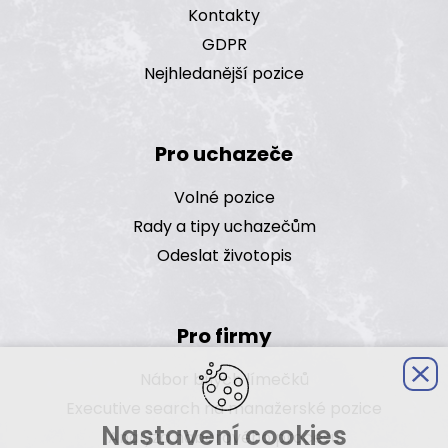
Kontakty
GDPR
Nejhledanější pozice
Pro uchazeče
Volné pozice
Rady a tipy uchazečům
Odeslat životopis
Pro firmy
Nábor bílých límečků
Executive search na manažerské pozice
Nastavení cookies
Analýza náborového procesu