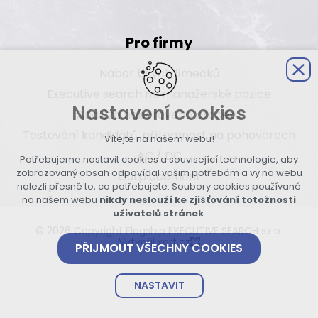
Pro firmy
Nábor bílých límečků
Executive search na manažerské pozice
Nastavení cookies
Analýza náborového procesu
Testování kandidátů, přítomnost na pohovorech
Vítejte na našem webu!
AC / DC
Potřebujeme nastavit cookies a související technologie, aby
zobrazovaný obsah odpovídal vašim potřebám a vy na webu
Outplacement
nalezli přesně to, co potřebujete. Soubory cookies používané
na našem webu
nikdy neslouží ke zjišťování totožnosti
uživatelů stránek
.
© 2026 Copyright Flagship EXECUTIVE SEARCH s.r.o.
Vytvořil xart.cz
PŘIJMOUT VŠECHNY COOKIES
NASTAVIT
Technická cookies