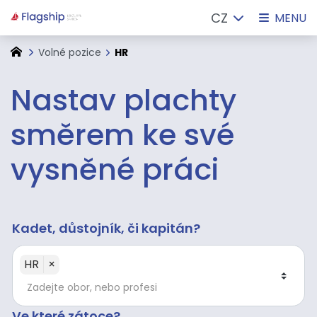
CZ
MENU
Volné pozice
HR
Nastav plachty
směrem ke své
vysněné práci
Kadet, důstojník, či kapitán?
HR
×
Ve které zátoce?